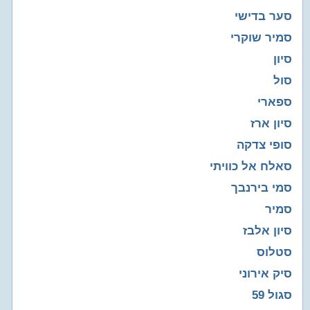
סער בדישי
סמיר שוקרי
סיון
סול
ספארי
סיון ארז
סופי צדקה
סאלח אל כוויתי
סמי בירנבך
סמיר
סיון אלבז
סטלוס
סיק אירוני
סגול 59