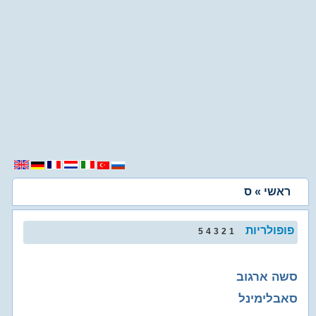
ראשי
» ס
פופולריות
5
4
3
2
1
סשה ארגוב
סאבלימינל