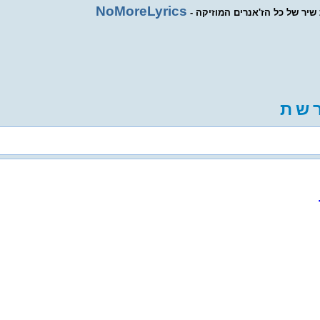
NoMoreLyrics
ת שיר של כל הז'אנרים המוזיקה
ש
ת