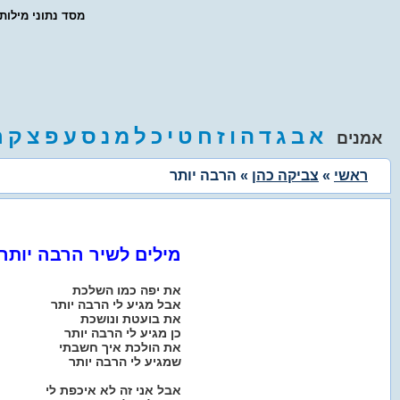
- מסד נתוני מילו
א
ב
ג
ד
ה
ו
ז
ח
ט
י
כ
ל
מ
נ
ס
ע
פ
צ
ק
ר
אמנים
ראשי
»
צביקה כהן
» הרבה יותר
מילים לשיר הרבה יותר
את יפה כמו השלכת
אבל מגיע לי הרבה יותר
את בועטת ונושכת
כן מגיע לי הרבה יותר
את הולכת איך חשבתי
שמגיע לי הרבה יותר
אבל אני זה לא איכפת לי