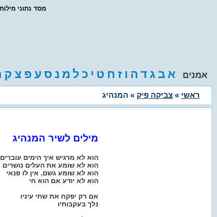
- מסד נתוני מילו
א
ב
ג
ד
ה
ו
ז
ח
ט
י
כ
ל
מ
נ
ס
ע
פ
צ
ק
ר
אמנים
ראשי
»
צביקה פיק
» המנהיג
מילים לשיר המנהיג
הוא לא מרגיש איך הימים עוברים
הוא לא שומע את העלים נושרים
הוא לא שומע גשם, אין לו פנאי
הוא לא יודע אם הוא חי
אם רק יפקח את שתי עיניו
נלך בעקבותיו