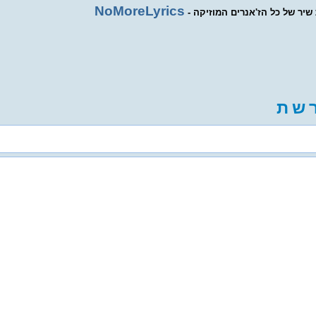
NoMoreLyrics
ת שיר של כל הז'אנרים המוזיקה
ש
ת