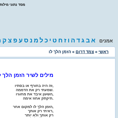
- מסד נתוני מילו
א
ב
ג
ד
ה
ו
ז
ח
ט
י
כ
ל
מ
נ
ס
ע
פ
צ
ק
ר
אמנים
ראשי
»
צמד דרום
» הזמן הלך לו
מילים לשיר הזמן הלך ל
זה היה בחורף או בסתיו,
שמעתי רק את הדממה.
השעון איבד את מחוגיו,
תיקתק אחוז אימה.
הזמן הלך לו למקום אחר,
ראיתי רק אותך,
רק אותך ולא יותר