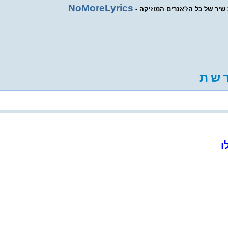
NoMoreLyrics
ת שיר של כל הז'אנרים המוזיקה
ש
ת
ו