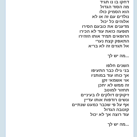
דחקו בו נו תגיד
מה הסוד הגדול
הוא הסמיק כולו
נולדים עם זה או לא
אלוהים כל יכול
מדענים את כובעם הסירו
תופעה כזאת עוד לא הכירו
הרופאים תמיד אותו הזהירו
התאפק קצת נערי
אל תגזים זה לא בריא
מה יש לך...
השנים חלפו
בני גילו כבר התעיפו
אך כוחו עוד במותניו
אוי אשמאי זקן
זה ממש לא יתכן
תחזור למוטב
זיקוקים דולקים לו בעיניים
ונשים רודפות אותו עדיין
אף על פי שכבר כמעט שנתיים
קזנובה הגדול
עוד רוצה אך לא יכול
מה יש לך...