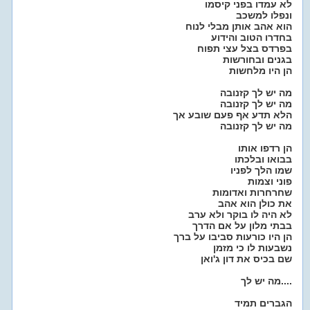
לא עמדו בפני קיסמו
ונפלו למשכב
הוא אהב אותן מבלי לנוח
בחדרו הטוב והידוע
בפרדס בצל עצי תפוח
בגנים ובחורשות
הן היו מלחשות
מה יש לך קזנובה
מה יש לך קזנובה
הלא תדע אף פעם שובע אך
מה יש לך קזנובה
הן רדפו אותו
בבואו ובלכתו
שמו הלך לפניו
פוני וצמות
שחרחרות ואדומות
את כולן הוא אהב
לא היה לו בוקר ולא ערב
בבתי מלון על אם הדרך
הן היו כורעות סביבו על ברך
נשבעות לו כי מזמן
שם בכיס את דון ג'ואן
מה יש לך....
הגברים תמיד