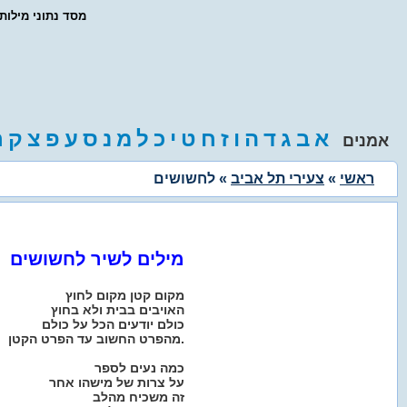
- מסד נתוני מילו
א
ב
ג
ד
ה
ו
ז
ח
ט
י
כ
ל
מ
נ
ס
ע
פ
צ
ק
ר
אמנים
ראשי
»
צעירי תל אביב
» לחשושים
מילים לשיר לחשושים
מקום קטן מקום לחוץ
האויבים בבית ולא בחוץ
כולם יודעים הכל על כולם
מהפרט החשוב עד הפרט הקטן.
כמה נעים לספר
על צרות של מישהו אחר
זה משכיח מהלב