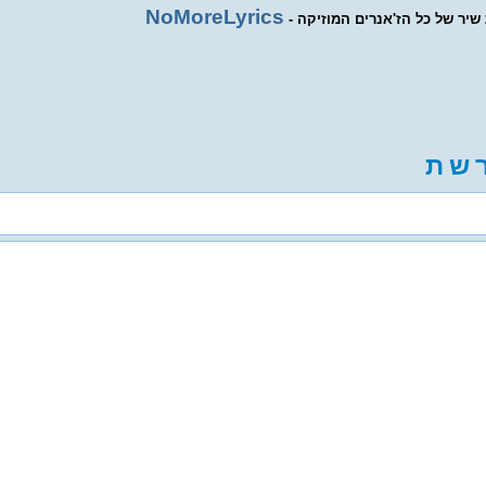
NoMoreLyrics
ת שיר של כל הז'אנרים המוזיקה
ש
ת