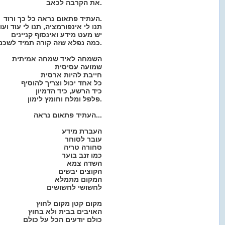
את הקרבה לכאב.
העתיד פתאום נראה כל כך ורוד.
תנו לי אינפורמציה, תנו לי עוד ועו
יש מעט מידע ואינסוף קניינים
כמה נפלא שזה קורה תמיד לשכנים.
השמחה לאיד שמחה אמיתית
שמועה עסיסית
חייבת להיות ארסית
כל אחד יכול וצריך להוסיף
כיד הרשע, כיד הדמיון
פלפל ומלח וחומץ לימון.
העתיד פתאום נראה...
העברת מידע
עובר לסוחר
סחורה טריה
כמו זנב בוער
השדה צמא
הקוצים יבשים
המקום מתמלא
לחשושי לחשושים
מקום קטן מקום לחוץ
האויבים בבית ולא בחוץ
כולם יודעים הכל על כולם