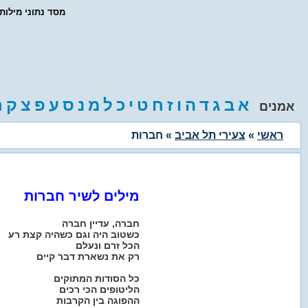
- מסד נתוני מילו
א
ב
ג
ד
ה
ו
ז
ח
ט
י
כ
ל
מ
נ
ס
ע
פ
צ
ק
ר
אמנים
ראשי
»
צעירי תל אביב
» חברות
מילים לשיר חברות
חברה, עדיין חברה
כשטוב היה וגם כשהיה קצת רע
הכל זרם ונעלם
רק את נשארת דבר קיים
כל הסודות המתוקים
הליטופים הכי רכים
ההפוגה בין הקרבות