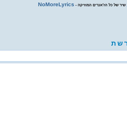
NoMoreLyrics
ת שיר של כל הז'אנרים המוזיקה
ש
ת