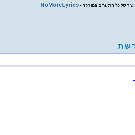
NoMoreLyrics
ת שיר של כל הז'אנרים המוזיקה
ש
ת