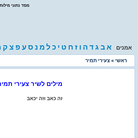
- מסד נתוני מילו
א
ב
ג
ד
ה
ו
ז
ח
ט
י
כ
ל
מ
נ
ס
ע
פ
צ
ק
ר
אמנים
ראשי
» צעירי תמיר
מילים לשיר צעירי תמיר
זה כאב וזה יכאב