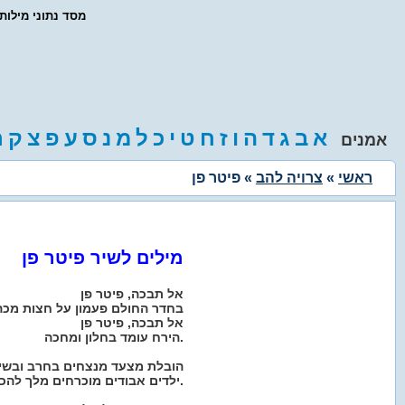
- מסד נתוני מילו
א
ב
ג
ד
ה
ו
ז
ח
ט
י
כ
ל
מ
נ
ס
ע
פ
צ
ק
ר
אמנים
ראשי
»
צרויה להב
» פיטר פן
מילים לשיר פיטר פן
אל תבכה, פיטר פן
בחדר החולם פעמון על חצות מכה
אל תבכה, פיטר פן
הירח עומד בחלון ומחכה.
הובלת מצעד מנצחים בחרב ובשי
ילדים אבודים מוכרחים מלך להכתיר.