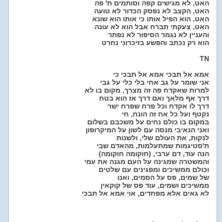
האט, לא מגישים קפה וסותמים ת' פה
האט, הקצב לא נפסק הכדור לא טועה
האט, הוא הפיל אותו כי אותו הוא שונא
האט, צעקתי תברח אבל הוא לא עונה
והעניין לא נגמר הסיפור לא נפתר
הוא רק נכתב והפשע בזיכרוני נחרט
TN
אמא אל תבכי אמא אל תבכי כי
אני שומר על גב אחי בלי כלי על גבי
למרות שאקדח פה זה מצרך, מקום בו לא
דרך אף מלאך ואם דרך אז הוא בטח
דרך לו אקדח וכל פרח שפרח ישר
נקטף ועל כל אח זה הונח, חי
במקום בו כולם נחים על משכבם בשלום
ואני הנאיבי מנסה עם לשון על המיקרופון
לנקות, את העולם שלי, ולשנות
ת'סטיגמות שמתעלמות, מהאדם שבי
הנה עוד, דם ערבי, (חוקומה חוקומה)
והמשטרה שמגינה על העם מגנה את עמי
וכולם ממשיכים ומפגינים עם שלטים
של שמים, פס על הסמים, ואנו
ממשיכים ושמים, עוד פס של קוקאין
לא גאים אלא מפחדים, אוי אמא אל תבכי