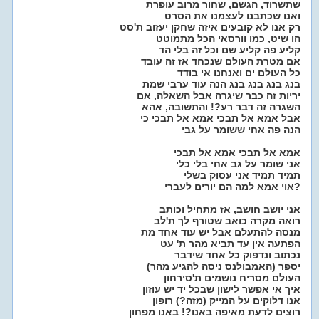
שתשרוד, הגשם, שחור מרוב עופרת
ואנו שכתבנו לעצמנו את הסרט
רק אנו לא קובעים איזה שחקן יעזוב ת'סט
הו שיט, כמו וורסאי הכל מתמוטט
קליע פה קליע שם וכל זה בלי הד
אם מטרת העולם שנכחד אז זה עובד
כל העולם ים ואנחנו אי בודד
בנג בנג בנג בנג הנה עוד ערבי שמת
יריות זה כבר שיגרה אבל השאלה, אם
השגרה זה דבר רע?! והתשובה, אהא
אבל אמא אל תבכי אמא אל תבכי כי
הנה פה אחי ששומר על גבי
אמא אל תבכי אמא אל תבכי
אני שומר על גב אחי בלי כלי
תמיד תמיד אני עסוק בשלי
אוי אמא למה הם יורים לעברי?
אני יושב חושב, אז מתחיל וכותב
רואה מקרה כואב שטורף לך ת'לב
מנסה להתעלם אבל יש עוד אחד מת
הפתעה אין עד תביא מהר ת' עט
נכתוב ונדפוק כל אחד שידבר
יספר (האמבולנס ניסה להגיע מהר)
העולם מסריח נושמים ת'סירחון
איך אי אפשר לישון שבכל יד יש עוזון
אנו דלוקים על המייק (מזה?) רופון
רוצים לדעת מאיפה באנו?! באנו מפחון