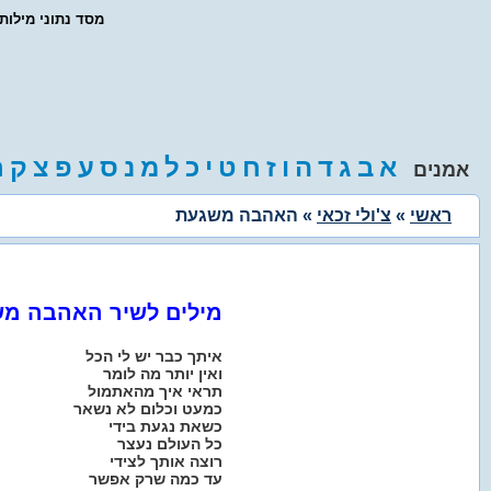
- מסד נתוני מילו
א
ב
ג
ד
ה
ו
ז
ח
ט
י
כ
ל
מ
נ
ס
ע
פ
צ
ק
ר
אמנים
ראשי
»
צ'ולי זכאי
» האהבה משגעת
מילים לשיר האהבה מ
איתך כבר יש לי הכל
ואין יותר מה לומר
תראי איך מהאתמול
כמעט וכלום לא נשאר
כשאת נגעת בידי
כל העולם נעצר
רוצה אותך לצידי
עד כמה שרק אפשר