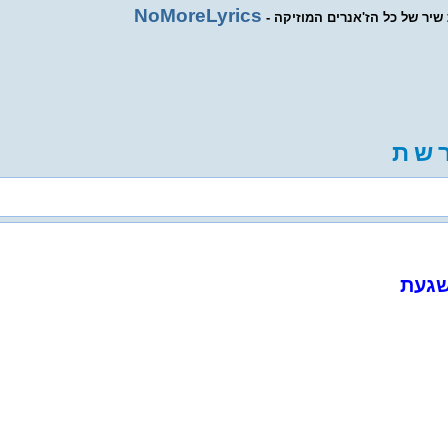
NoMoreLyrics
ת שיר של כל הז'אנרים המוזיקה
ש
ת
שגעת