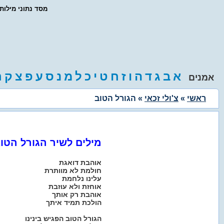
- מסד נתוני מילו
א
ב
ג
ד
ה
ו
ז
ח
ט
י
כ
ל
מ
נ
ס
ע
פ
צ
ק
ר
אמנים
ראשי
»
צ'ולי זכאי
» הגורל הטוב
מילים לשיר הגורל הטו
אוהבת דואגת
חולמת לא מוותרת
עלינו נלחמת
אוחזת ולא עוזבת
אוהבת רק אותך
הולכת תמיד איתך
הגורל הטוב הפגיש בינינו