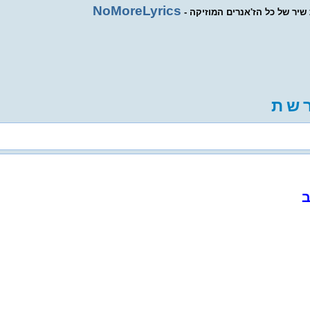
NoMoreLyrics
ת שיר של כל הז'אנרים המוזיקה
ש
ת
ב