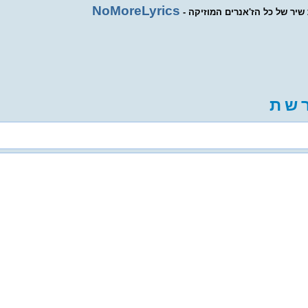
NoMoreLyrics
ת שיר של כל הז'אנרים המוזיקה
ש
ת