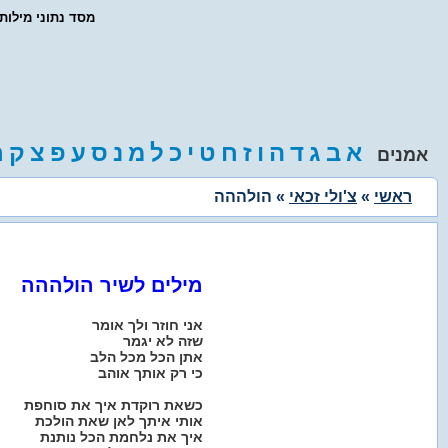
- מסד נתוני מילו
א
ב
ג
ד
ה
ו
ז
ח
ט
י
כ
ל
מ
נ
ס
ע
פ
צ
ק
ר
אמנים
ראשי
»
צ'ולי זכאי
» הולההה
מילים לשיר הולההה
אני חוזר ולך אומר
שזה לא יגמר
אתן הכל מכל הלב
כי רק אותך אוהב
כשאת רוקדת איך את סוחפת
אותי איתך לאן שאת הולכת
איך את נלחמת הכל נותנת