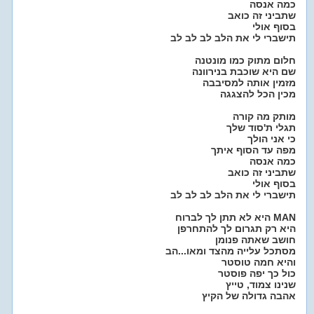
כמה אנסה
שתביני זה כואב
בסוף אולי
תישברי לי את הלב לב לב לב
חלום מתוק כמו מונטנה
שם היא שוכבת בנירוונה
מזמין אותה למסיבבה
מכין הכל להצגגה
מותק מה קורה
תגלי ת'סוד שלך
כי אני הולך
מפה עד הסוף איתך
כמה אנסה
שתביני זה כואב
בסוף אולי
תישברי לי את הלב לב לב לב
היא לא תתן לך לברוח MAN
היא רק תגרום לך להתחרפן
חושב שאתה פנומן
מסתכל עלייה מהצד ומאו...הב
והיא חמה טוסטר
כול כך יפה פוסטר
שנינו צמוד, טייץ
אהבה גדולה של הקיץ