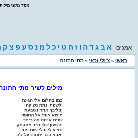
- מסד נתוני מילו
א
ב
ג
ד
ה
ו
ז
ח
ט
י
כ
ל
מ
נ
ס
ע
פ
צ
ק
ר
אמנים
ראשי
»
צ'ולי זכאי
» מתי חתונה
מילים לשיר מתי חתונה
כמו בחלום אלי הגעת
ולשפתי נתת נשיקה
ובליבך אתה נשבעת
תישא אותי אל החופה
שנים אנחנו פה ביחד
והשעון שלי כבר מתקתק
תציע לי ובלי שום פחד
ואבא כבר יחתום על צ'ק