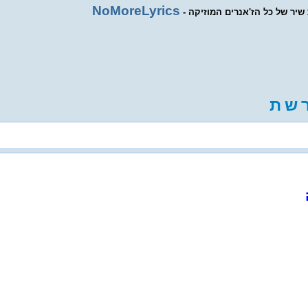
NoMoreLyrics
ת שיר של כל הז'אנרים המוזיקה
ש
ת