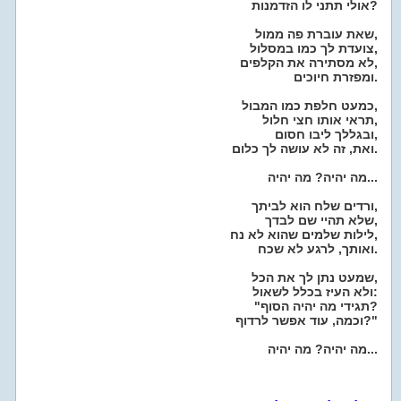
אולי תתני לו הזדמנות?
שאת עוברת פה ממול,
צועדת לך כמו במסלול,
לא מסתירה את הקלפים,
ומפזרת חיוכים.
כמעט חלפת כמו המבול,
תראי אותו חצי חלול,
ובגללך ליבו חסום,
ואת, זה לא עושה לך כלום.
מה יהיה? מה יהיה...
ורדים שלח הוא לביתך,
שלא תהיי שם לבדך,
לילות שלמים שהוא לא נח,
ואותך, לרגע לא שכח.
שמעט נתן לך את הכל,
ולא העיז בכלל לשאול:
"תגידי מה יהיה הסוף?
וכמה, עוד אפשר לרדוף?"
מה יהיה? מה יהיה...