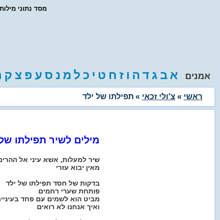
- מסד נתוני מילו
א
ב
ג
ד
ה
ו
ז
ח
ט
י
כ
ל
מ
נ
ס
ע
פ
צ
ק
ר
אמנים
ראשי
»
צ'ולי זכאי
» תפילתו של ילד
מילים לשיר תפילתו של 
שיר למעלות, אשא עיני אל ההרים
מאין יבוא עזרי
בדקות של חסד תפילתו של ילד
פותחת שערי רחמים
מביט הוא לשמים עם פחד בעיניי
ואיך אנחנו לא רואים