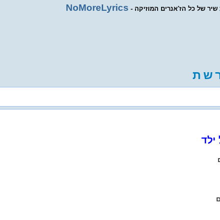
NoMoreLyrics
ת שיר של כל הז'אנרים המוזיקה
ש
ת
ילד
ם