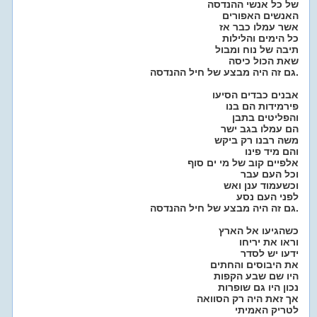
של כל אנשי ההנדסה
האנשים האפורים
אשר עמלו כבר אז
כל הימים והלילות
תיבה של נוח ומבול
שאת הכול כיסה
גם זה היה מבצע של חיל ההנדסה.
אבנים כבדים הסיעו
פירמידות הם בנו
והפליטים בתבן
הם עמלו בגב ישר
משה רבנו רק ביקש
והם מיד פינו
אלפיים קוב של מי ים סוף
וכל העם עבר
וכשעמוד ענן ואש
לפני העם נסע
גם זה היה מבצע של חיל ההנדסה.
כשהגיעו אל הארץ
וראו את יריחו
ידעו יש לסדר
את היבוסים והחתים
היו שם שבע הקפות
נכון היו גם שופרות
אך זאת היה רק הסוואה
לטריק האמיתי