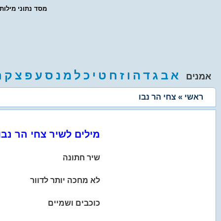
- מסד נתוני מילו
א
ב
ג
ד
ה
ו
ז
ח
ט
י
כ
ל
מ
נ
ס
ע
פ
צ
ק
ר
אמנים
ראשי
» צחי הר נבו
מילים לשיר צחי הר נבו
שיר חתונה
לא מחכה יותר לדוור
כוכבים ושמיים