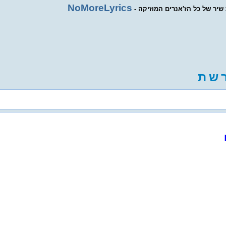
NoMoreLyrics
ת שיר של כל הז'אנרים המוזיקה
ש
ת