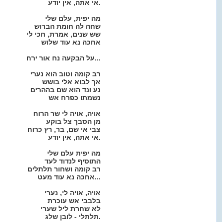
אי אתה, אין יודע.
מה יפית, עלם שלי
שחה לה חומת הברוש
שש שנים, אמרת, חכי לי
אחכה נא עוד שלוש
על הבקעה נח אור ירח...
רב קומה וטוב הוא נערי
אך לבוא אלי בושש
נע ונד הוא שם בההרים
נשמתו כפרח אש
אויה, אויה לי שר הרוח
מן הסבך צל בוקע
צבי אי שם, בר, רץ כרוח
אי אתה, אין יודע.
מה יפית עלם שלי
התוסיף לנדוד לעד
רב קומה ושחור תלתלים
אחכה נא עוד מעט...
אויה, אויה לי, נערי
בלבבי אש עוכרת
לא שחרת ליל שערי
תלתלי - לובן שלג.