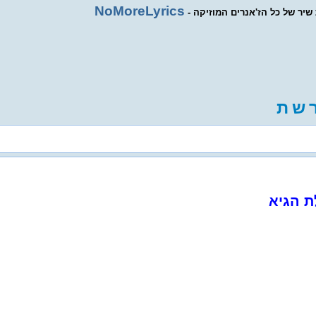
NoMoreLyrics
ת שיר של כל הז'אנרים המוזיקה
ש
ת
ת הגיא