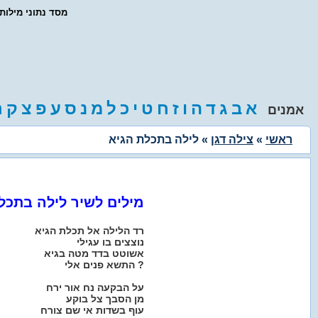
- מסד נתוני מילו
א
ב
ג
ד
ה
ו
ז
ח
ט
י
כ
ל
מ
נ
ס
ע
פ
צ
ק
ר
אמנים
ראשי
»
צילה דגן
» לילה בתכלת הגיא
מילים לשיר לילה בתכל
רד הלילה אל תכלת הגיא
נוצצים בו עגילי
אשוטט בדד מטה בגיא
התשא פנים אלי ?
על הבקעה נח אור ירח
מן הסבך צל בוקע
עוף בשדות אי שם צורח