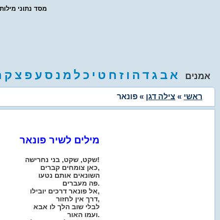
- מסד נתוני מילו
א
ב
ג
ד
ה
ו
ז
ח
ט
י
כ
ל
מ
נ
ס
ע
פ
צ
ק
ר
אמנים
ראשי
»
צילה דגן
» פונאר
מילים לשיר פונאר
שקט, שקט, בני נחרישה!
כאן צומחים קברים,
השונאים אותם נטעו
פה מעברים.
אל פונאר דרכים יובילו,
דרך אין לחזור,
לבלי שוב הלך לו אבא
ועמו האור.