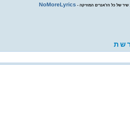
NoMoreLyrics
ת שיר של כל הז'אנרים המוזיקה
ש
ת