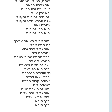
שקט, בני לי, מטמוני לי,
אל נבכה בכאב!
כי בין כה וכה בכיינו
לא יבין אויב,
גם הים גבולות וחוף לו,
גם הכלא סייג וסוף לו -
ענותנו זאת
היא בלי גבולות,
היא בלי גבולות.
תור אביב בא אל ארצך,
לנו סתיו אבל
אור גדול בכל זרוע,
וסביבנו ליל.
כבר הסתיו יזהיב צמרת,
המכאוב יגבר,
שכולה האם נשארת:
בנה הוא בפונאר.
מי הוויליה הנכבלת
כבר ישאו דכיים,
זועפים קרעי הקרח
נישאים לים
תמוגר חשכת ימינו,
אור גדול יזרח עלינו,
בוא, פרש, עלה!
בנך קורא,
בנך קורא.