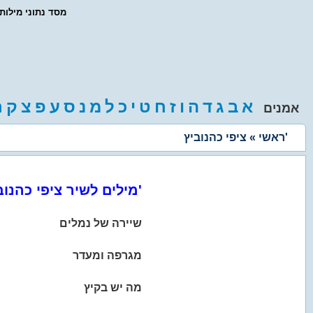
- מסד נתוני מילו
א
ב
ג
ד
ה
ו
ז
ח
ט
י
כ
ל
מ
נ
ס
ע
פ
צ
ק
ר
אמנים
» ציפי כהנוביץ'
ראשי
מילים לשיר ציפי כהנוביץ'
שיירה של נמלים
מגרפה ומעדר
מה יש בקיץ