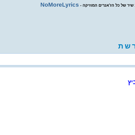
NoMoreLyrics
ת שיר של כל הז'אנרים המוזיקה
ש
ת