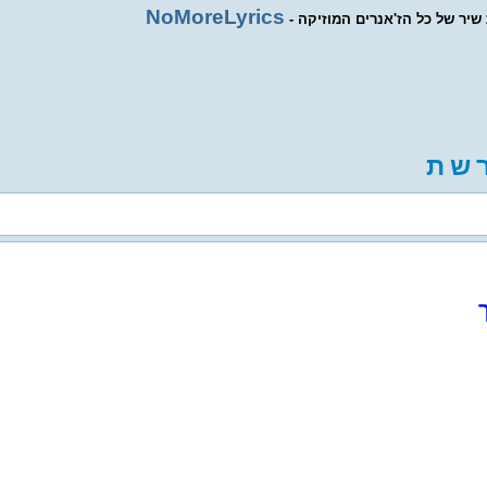
NoMoreLyrics
ת שיר של כל הז'אנרים המוזיקה
ש
ת