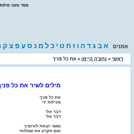
- מסד נתוני מילו
א
ב
ג
ד
ה
ו
ז
ח
ט
י
כ
ל
מ
נ
ס
ע
פ
צ
ק
ר
אמנים
ראשי
»
נחצ'ה היימן
» את כל פניך
מילים לשיר את כל פניך
את כל פניך
מכילות ידי
דבר אלי
דבר אלי
נפשי יוצאת לאיומיך
ואם תקרע את שמלותי