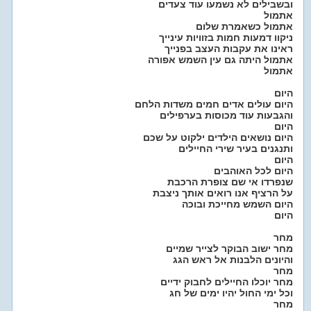
ובשבילים לא נשמעו עוד צעדים
אתמול
אתמול כשאמרת שלום
ניקוו דמעות חמות בזוויות עינייך
ראינו את עקבות העצב בפנייך
אתמול היתה גם עין השמש אפורה
אתמול
היום
היום עולים אדים חמים משדות הלחם
והגבעות עוד מכוסות בערפילים
היום
היום נושאים הילדים ילקוט על שכם
ותנגנים בעיר שירי החיילים
היום
היום לכל האוהבים
שנפרדו אי שם צופרת הרכבת
על הרציף אנו רואים אותך ניצבת
היום השמש מחייכת ובוכה
היום
מחר
מחר ישוב הבוקר לצייר שמיים
והיונים הלבנות אל ראש הגג
מחר
מחר יוכלו החיילים לחבוק ידיים
וכל ימי החול יהיו ימים של חג
מחר