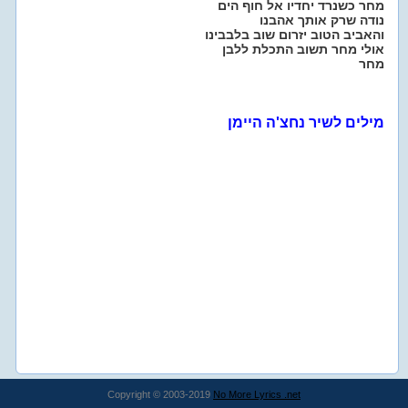
מחר כשנרד יחדיו אל חוף הים
נודה שרק אותך אהבנו
והאביב הטוב יזרום שוב בלבבינו
אולי מחר תשוב התכלת ללבן
מחר
מילים לשיר נחצ'ה היימן
Copyright © 2003-2019
No More Lyrics .net