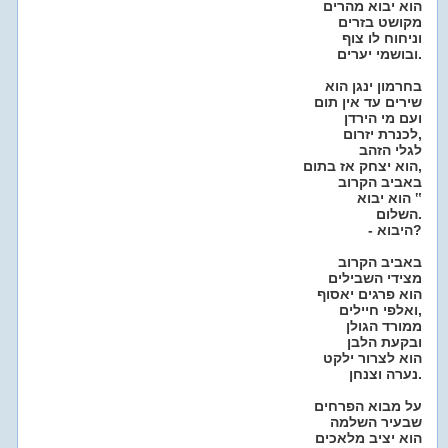
הוא יבוא מהרים
מקושט בזרים
וניחוח לו צוף
ובושמי יערים.
בחרמון ינגן הוא
שירים עד אין תום
ועם מי הירדן
לכנרת יזרום,
לגלי הזהב
הוא יצחק אז בתום,
באביב הקרוב
הוא יבוא ‟
השלום.
- היבוא?
באביב הקרוב
מצידי השבילים
הוא פרגים יאסוף
ואלפי חיילים,
ממורד הגולן
ובקעת הלבן
הוא לצרור ילקט
נערה וצנחן.
על מבוא הפרחים
שבעיר השלמה
הוא יציב מלאכים