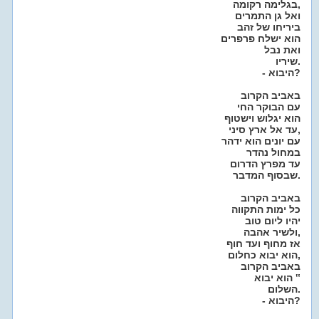
בגלימה רקומה,
ואל גן התמרים
ביריחו של זהב
הוא ישלח פרפרים
ואת נבל
שיריו.
- היבוא?
באביב הקרוב
עם הבוקר החי
הוא יגלוש וישטוף
עד אל ארץ סיני,
עם יונים הוא ידהר
במחול נהדר
עד מפרץ הדרום
שבסוף המדבר.
באביב הקרוב
כל ימות התקווה
יהיו ליום טוב
ולשיר אהבה,
אז מחוף ועד חוף
הוא יבוא כחלום,
באביב הקרוב
הוא יבוא ‟
השלום.
- היבוא?