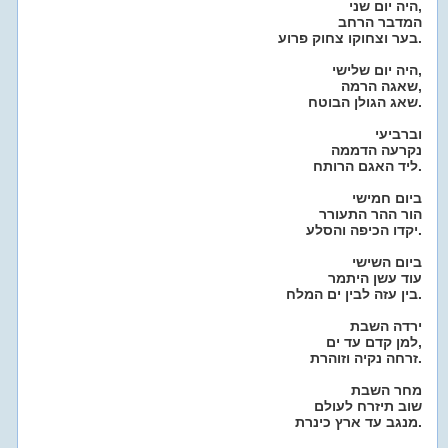
היה יום שני,
המדבר הרחב
בער וצחוקו צחוק פרוע.
היה יום שלישי,
שאגה הרמה,
שאג הגולן הבוטח.
וברביעי
נקרעה הדממה
ליד האגם הרותח.
ביום חמישי
הור ההר התעורר
יקדו הכיפה והסלע.
ביום השישי
עוד עשן היתמר
בין עזה לבין ים המלח.
ירדה השבת
למן קדם עד ים,
זרחה נקיה וזוהרת.
מחר השבת
שוב תיזרח לעולם
מנגב עד ארץ כינרת.