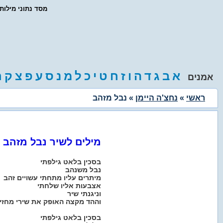
- מסד נתוני מילו
א
ב
ג
ד
ה
ו
ז
ח
ט
י
כ
ל
מ
נ
ס
ע
פ
צ
ק
ר
אמנים
ראשי
»
נחצ'ה היימן
» נבל מזהב
מילים לשיר נבל מזהב
בסכין בלאט גילפתי
נבל משנהב
מיתרים עליו מתחתי עשויים זהב
אצבעות אליו שלחתי
וניגנתי שיר
וההד מקצה האופק את שירי מחזי
בסכין בלאט גילפתי