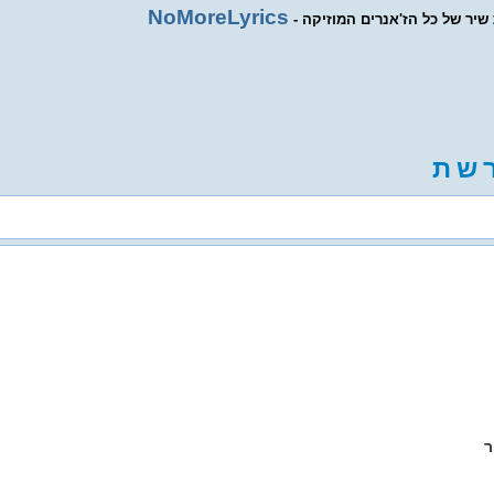
NoMoreLyrics
ת שיר של כל הז'אנרים המוזיקה
ש
ת
ר