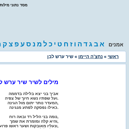
- מסד נתוני מילו
א
ב
ג
ד
ה
ו
ז
ח
ט
י
כ
ל
מ
נ
ס
ע
פ
צ
ק
ר
אמנים
ראשי
»
נחצ'ה היימן
» שיר ערש לבן
מילים לשיר שיר ערש ל
אביך בני יצא בלילה בדממה
ועל שפתיו נשא חיוך של צפיה.
המעדר נותר יתום מול הגינה,
כאילו נפסקה לפתע מנגינה.
נומה בני הליל רד ובאה רוח,
והיא קלה ומזמרת את שמך,
ונעליו מאובקות ושער ראשו פרוע,