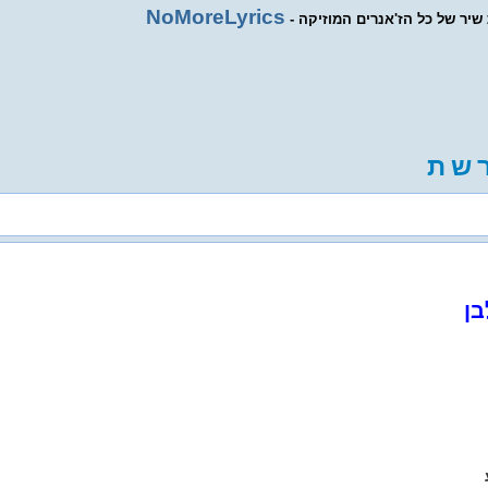
NoMoreLyrics
ת שיר של כל הז'אנרים המוזיקה
ש
ת
בן