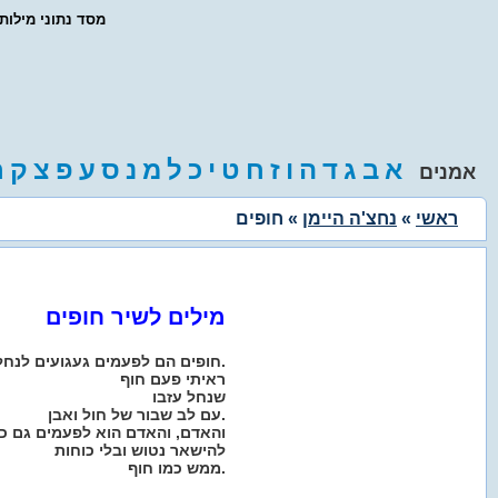
- מסד נתוני מילו
א
ב
ג
ד
ה
ו
ז
ח
ט
י
כ
ל
מ
נ
ס
ע
פ
צ
ק
ר
אמנים
ראשי
»
נחצ'ה היימן
» חופים
מילים לשיר חופים
חופים הם לפעמים געגועים לנחל.
ראיתי פעם חוף
שנחל עזבו
עם לב שבור של חול ואבן.
והאדם, והאדם הוא לפעמים גם כן 
להישאר נטוש ובלי כוחות
ממש כמו חוף.