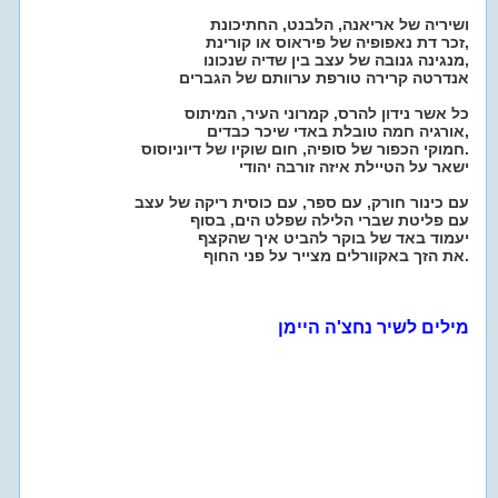
ושיריה של אריאנה, הלבנט, החתיכונת
זכר דת נאפופיה של פיראוס או קורינת,
מנגינה גנובה של עצב בין שדיה שנכונו,
אנדרטה קרירה טורפת ערוותם של הגברים
כל אשר נידון להרס, קמרוני העיר, המיתוס
אורגיה חמה טובלת באדי שיכר כבדים,
חמוקי הכפור של סופיה, חום שוקיו של דיוניוסוס.
ישאר על הטיילת איזה זורבה יהודי
עם כינור חורק, עם ספר, עם כוסית ריקה של עצב
עם פליטת שברי הלילה שפלט הים, בסוף
יעמוד באד של בוקר להביט איך שהקצף
את הזך באקוורלים מצייר על פני החוף.
מילים לשיר נחצ'ה היימן