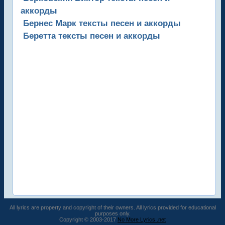
аккорды
Бернес Марк тексты песен и аккорды
Беретта тексты песен и аккорды
All lyrics are property and copyright of their owners. All lyrics provided for educational
purposes only.
Copyright © 2003-2017
No More Lyrics .net