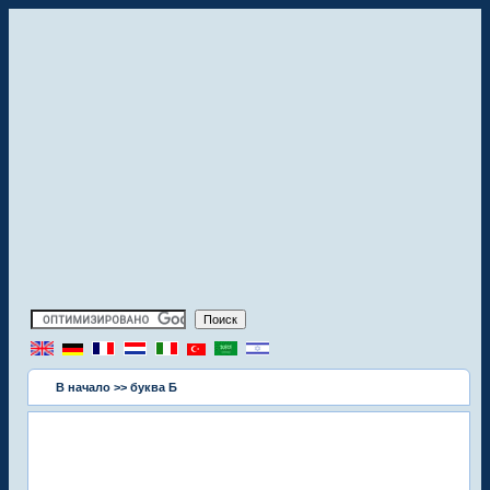
В начало
>> буква Б