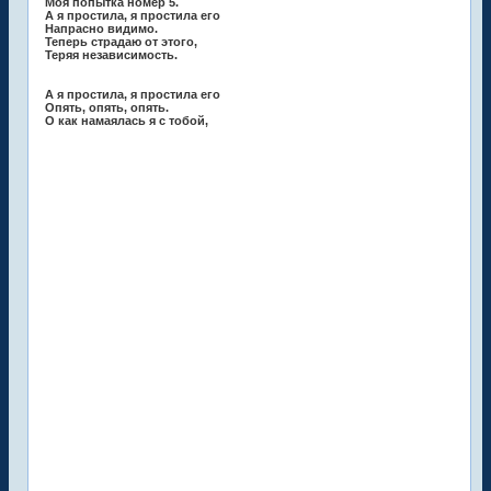
Моя попытка номер 5.
А я простила, я простила его
Напрасно видимо.
Теперь страдаю от этого,
Теряя независимость.
А я простила, я простила его
Опять, опять, опять.
О как намаялась я с тобой,