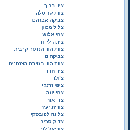
ציון ברוך
צוות קרוסלה
צביקה אברהם
צליל מכוון
צחי אלוש
ציונה לירון
צוות הווי הנדסה קרבית
צביקה נוי
צוות הווי חטיבת הצנחנים
ציון חדד
צ'ולו
ציפי זרנקין
צחי יונה
צדי אור
צורית יעיר
צלינה לפובסקי
צדוק סביר
צוריאל לוי