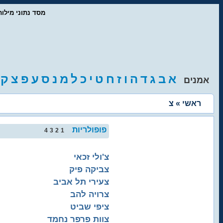
- מסד נתוני מיל
א
ב
ג
ד
ה
ו
ז
ח
ט
י
כ
ל
מ
נ
ס
ע
פ
צ
ק
אמנים
ראשי
» צ
פופולריות
4
3
2
1
צ'ולי זכאי
צביקה פיק
צעירי תל אביב
צרויה להב
ציפי שביט
צוות פרפר נחמד