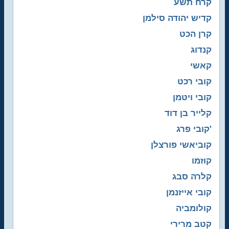
קרח תשע
קדיש יהודה סילמן
קרן הכט
קנדוג
קאשי
קובי רכט
קובי ויטמן
קלייר בן דוד
קובי פרג'
קוביאשי פורצלן
קוזמו
קלרה סבג
קובי אייזנמן
קולומביה
קטב מרירי