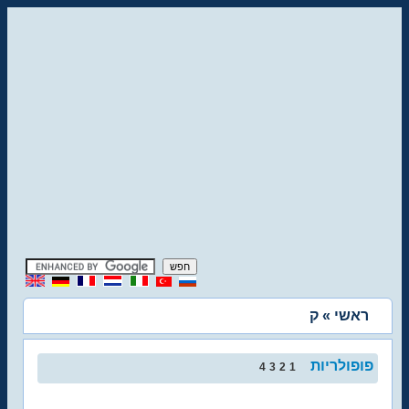
ראשי
» ק
פופולריות
4
3
2
1