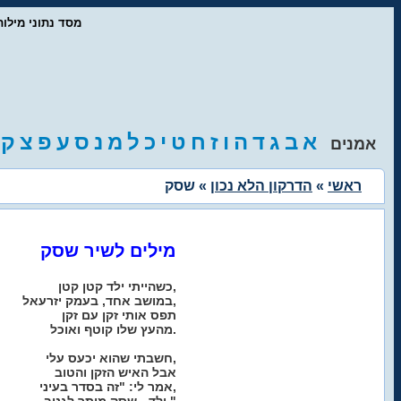
- מסד נתוני מיל
א
ב
ג
ד
ה
ו
ז
ח
ט
י
כ
ל
מ
נ
ס
ע
פ
צ
ק
אמנים
ראשי
»
הדרקון הלא נכון
» שסק
מילים לשיר שסק
כשהייתי ילד קטן קטן,
במושב אחד, בעמק יזרעאל,
תפס אותי זקן עם זקן
מהעץ שלו קוטף ואוכל.
חשבתי שהוא יכעס עלי,
אבל האיש הזקן והטוב
אמר לי: "זה בסדר בעיני,