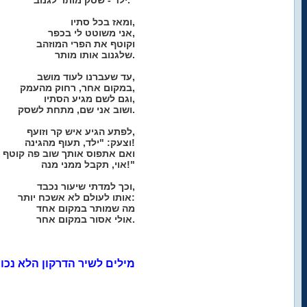
ילד - שסק מותר לגנוב."
ומאז בכל סתיו,
אני משוטט לי בכפר,
וקוטף את הפרי המוזהב
שלגנוב אותו מותר.
עד שעברנו לעוד מושב,
במקום אחר, רחוק מהעמק,
וגם לשם מגיע הסתיו,
ושוב אני שם, מתחת לשסק.
לפתע הגיע איש קר וזועף,
וצעק: "ילד, תעוף מהגינה!
ואם אתפוס אותך שוב פה קוטף
אוי, תקבל ממני מנה!"
וכך למדתי שיעור נכבד,
אותו לעולם לא אשכח יותר:
מה שמותר במקום אחד
אולי אסור במקום אחר.
מילים לשיר הדרקון הלא נכון