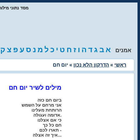
- מסד נתוני מיל
א
ב
ג
ד
ה
ו
ז
ח
ט
י
כ
ל
מ
נ
ס
ע
פ
צ
ק
אמנים
ראשי
»
הדרקון הלא נכון
» יום חם
מילים לשיר יום חם
ביום חם כזה
אני מרחם על השמש
הרותחת מעלינו
אדומה ועגולה.
כי אם אצלנו
חם כל כך
תארו לכם -
איך זה אצלה...