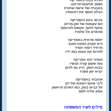
הבלוז בוכה באמריקה
נשפך מחצוצרות זהב
בטבורה של אישה שחורה
הבלוז אוסף את דמעותיו
כבישי בטון באמריקה
הם עקומות של זמן-מרחב
מחוף לחוף, מאפס לאינסוף
מהאדם אל אלוהיו
יוזמה פרטית באמריקה
היא עקרון כמעט נשגב
והיחיד רשאי תמיד
להרוס את עצמו במו ידיו
המחר הוא אמריקה
ומה ששם קורה עכשיו
בבוא הזמן, יגיע גם לכאן
יוציא ישן מפניו
אהובתי באמריקה
ליבי פועם דמעות של דם
על כביש בטון, כמו האדם הראשון
אסע אליה לשם
מילים לשיר המשפחה