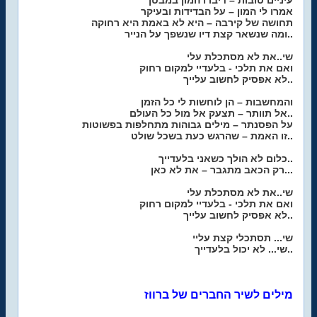
עיניים טובות – דיברו המון במבטן
אמרו לי המון – על הבדידות ובעיקר
תחושה של קירבה – היא לא באמת היא רחוקה
ומה שנשאר קצת דיו שנשפך על הנייר..
שי..את לא מסתכלת עלי
ואם את תלכי - בלעדיי למקום רחוק
לא אפסיק לחשוב עלייך..
והמחשבות – הן לוחשות לי כל הזמן
אל תוותר – תצעק אל מול כל העולם..
על הפסנתר – מילים גבוהות מתחלפות בפשוטות
זו האמת – שהרגש כעת בשכל שולט..
כלום לא הולך כשאני בלעדייך..
רק הכאב מתגבר – את לא כאן...
שי..את לא מסתכלת עלי
ואם את תלכי - בלעדיי למקום רחוק
לא אפסיק לחשוב עלייך..
שי... תסתכלי קצת עליי
שי... לא יכול בלעדייך..
מילים לשיר החברים של ברווז