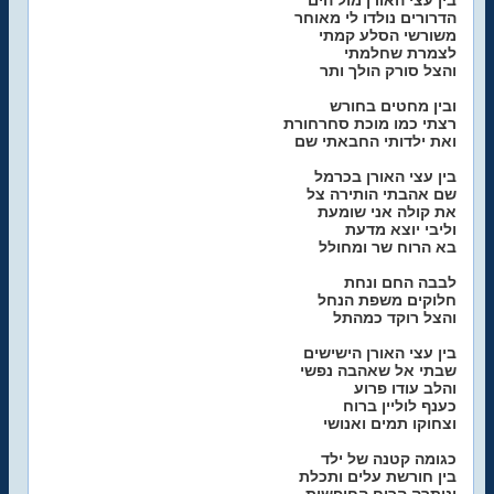
בין עצי האורן מול הים
הדרורים נולדו לי מאוחר
משורשי הסלע קמתי
לצמרת שחלמתי
והצל סורק הולך ותר
ובין מחטים בחורש
רצתי כמו מוכת סחרחורת
ואת ילדותי החבאתי שם
בין עצי האורן בכרמל
שם אהבתי הותירה צל
את קולה אני שומעת
וליבי יוצא מדעת
בא הרוח שר ומחולל
לבבה החם ונחת
חלוקים משפת הנחל
והצל רוקד כמהתל
בין עצי האורן הישישים
שבתי אל שאהבה נפשי
והלב עודו פרוע
כענף לוליין ברוח
וצחוקו תמים ואנושי
כגומה קטנה של ילד
בין חורשת עלים ותכלת