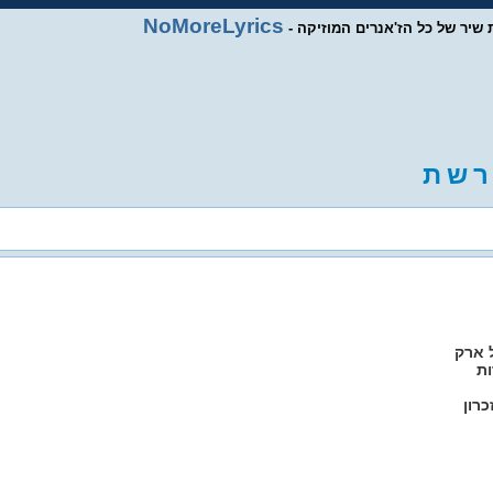
NoMoreLyrics
ות שיר של כל הז'אנרים המוזיקה
ר
ש
ת