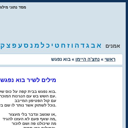
- מסד נתוני מיל
א
ב
ג
ד
ה
ו
ז
ח
ט
י
כ
ל
מ
נ
ס
ע
פ
צ
ק
אמנים
ראשי
»
נחצ'ה היימן
» בוא נפגש
מילים לשיר בוא נפגש
בוא נפגש בבית קפה על כוס של ארק.
עם השש בש עם הנגינות המוכרות.
עם קול הפטיפון המייבב
נוכל לשתוק אשר נותר לו שם בזכרון.
או שנשב ונדבר בלי מעצור,
מה שאף פעם לא העזנו להגיד,
מה שיכולנו פה ושם לזכור