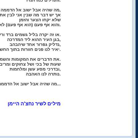
והמילים כמו תמיד.
מה שהיה אבל ישוב אל הדממה,
אך יש דבר מה שבין אני לבין את
שלא יקחו הצער והזמן
והוא אף פעם (הוא אף פעם) לא יתם.
או זה יקרה בליל גשמים ברד ורעם.
בגן העיר ההוא ליד המדרכה,
נדליק גפרור אחד שיהבהב,
יאיר לנו פנים חוורות בתוך החשיכה.
את הדברים את המקומות והשמות.
שעות של בכי ושל צחוקים ומריב
ובדרכי מסע עשן ומלחמות,
נותרה לנו האהבה.
מה שהיה אבל ישוב אל הדממה...
מילים לשיר נחצ'ה היימן