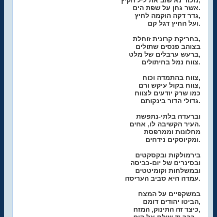
נזכור נא שוב את ליל הקיץ,
אשר גחן על שפת הים.
גדר דקה הוקמה לחיץ,
ועל החיץ דגל קם.
בחריקת קרונית זוחלת,
בצוהב פנסים שתולים
ברעש ערבלים של מלט,
צווח נמל בחיתולים.
צווח בהתמדה וכוח,
צווח בקול עיקש ורם,
כמו שרק יודעים לצווח
גדולי הדור בינקותם.
וברעדה בלתי-נתפשת
העיר הקשיבה לו, אחים.
מחלונות וממרפסת
ומקיוסקים נידחים.
בירמולקות ובקסקטים
ובסינרים של יום-כביסה
ובמשלחות וקומיטטים
עמדה היא סביב העריסה.
במשקפיים על המצח
הביטו יהודים דומם,
כיצד זה התינוק, המזח,