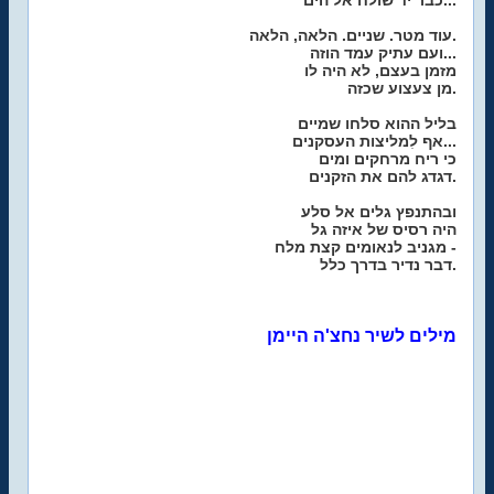
כבר יד שולח אל הים...
עוד מטר. שניים. הלאה, הלאה.
ועם עתיק עמד הוזה...
מזמן בעצם, לא היה לו
מן צעצוע שכזה.
בליל ההוא סלחו שמיים
אף לִמליצות העסקנים...
כי ריח מרחקים ומים
דגדג להם את הזקנים.
ובהתנפץ גלים אל סלע
היה רסיס של איזה גל
מגניב לנאומים קצת מלח -
דבר נדיר בדרך כלל.
מילים לשיר נחצ'ה היימן