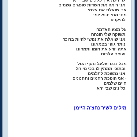
לו ידעת איך כל נים שבי ירא.
אני רואה את השדות סופגים גשמים,
אני שואלת את עצמי
מתי מתי יבוא יומי
להיקרא.
על מצע האדמה
תשוקה שלי הונחה.
אני שואלת את נפשי להיות ברוכה.
נותר גופי בצמאונו.
אתה יודע את חומו ותמהונו
ועוצם עלבונו.
מכל נבט ועלעל נוטף הטל
ובתוכי ממתין לו בכי מיוחל.
אני נמשכת לתלמים,
אני הופכת רחמים ותחנונים -
חיים שלמים
כל נים שבי ירא.
מילים לשיר נחצ'ה היימן