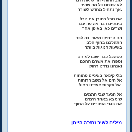
שוב החורף חורש את הים
לא שכחנו כל מה שהיה
אך נתחיל מחדש לשורר.
אם נוכל כמובן אם נוכל
בינתיים דבר מה פה עבר
ושרים כאן באופן אחר
הם הרחיקו מאוד. כה לבד
התהלכנו בחוף הלבן
בשעות הנוגות ביותר
כשהכל כבר ישבו למיחם
וספרו את אשרם החכם
ואנחנו נדדנו רחוק
בלי קינאה בעיניים פתוחות
אל הים אל משב הרוחות
אל עקבות צעדינו בחול.
אל הנער שבי התמים
שימצא באחד הימים
את בגדי הפזורים על החוף
מילים לשיר נחצ'ה היימן