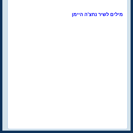
מילים לשיר נחצ'ה היימן