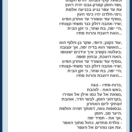
וכשעל קלף מצחנו יחרש הקמט
ושר-הזמן קמרון-גבנו יהיה רועץ,
עת עד עפר נגיע בכניעה אלמת
וימי-חלדנו יהיו כימי העץ;
נוסיף עוד ונשורר עד אחרון הפיט,
שיר-אהבה דולק כנר משתי-קצותיו;
היי יפה, בת שחר, כי זקן הבית,
האח דועכת והרוח סתיו...
עוד נקונן; היופי, שקר בן-חלוף הוא,
האושר הוא בדיה יפה, אך עצובה...
בעלטה נקשיב איך עידנים ישטופו.
האח דועכת, ובחוץ סופה.
נוסיף עוד ונשורר עד אחרון הפיט,
שיר-אהבה דולק כנר משתי-קצותיו;
היי יפה, בת שחר, כי זקן הבית,
האח דועכת והרוח סתיו...
כרוח-סתיו - נוגה,
כאש האח - לוהבת,
נשאת אל על כמו אילן אל אמירו,
בקרחוני הזמן, לבשי הדר, אוהבת,
וצחקי ליום האחרון!
ובסופות גאה, דמותך תהיה חולפת.
היער סב. הזמן.
אך את - תמיד יפה,
נולדת מחדש, כחול מתוך האפר -
עת אנו נוהרים אל העפר.