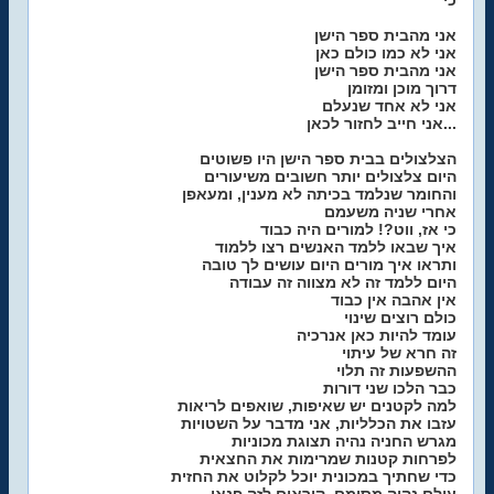
כי
אני מהבית ספר הישן
אני לא כמו כולם כאן
אני מהבית ספר הישן
דרוך מוכן ומזומן
אני לא אחד שנעלם
אני חייב לחזור לכאן...
הצלצולים בבית ספר הישן היו פשוטים
היום צלצולים יותר חשובים משיעורים
והחומר שנלמד בכיתה לא מענין, ומעאפן
אחרי שניה משעמם
כי אז, ווט?! למורים היה כבוד
איך שבאו ללמד האנשים רצו ללמוד
ותראו איך מורים היום עושים לך טובה
היום ללמד זה לא מצווה זה עבודה
אין אהבה אין כבוד
כולם רוצים שינוי
עומד להיות כאן אנרכיה
זה חרא של עיתוי
ההשפעות זה תלוי
כבר הלכו שני דורות
למה לקטנים יש שאיפות, שואפים לריאות
עזבו את הכלליות, אני מדבר על השטויות
מגרש החניה נהיה תצוגת מכוניות
לפרחות קטנות שמרימות את החצאית
כדי שחתיך במכונית יוכל לקלוט את החזית