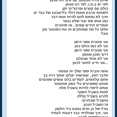
עולם נהיה מסומם, קוראים לזה פנאן
למי יש ב.מ.ו, למי רנו מגאן
כולם עם קוצים ופרנצ'יקי זקן
ולפחות ארבע מאות דולר בליאבונג של בגד ים
ואיך לא נמאס להם להיות אותו דבר
כמו אותו פס יצור שלא נגמר
אומרים החיים קשים , אז סוחבים
עלק! כל מה שסוחבים זה את הסטאר טק
אבל
אני מהבית ספר הישן
אני לא כמו כולם כאן
אני מהבית ספר הישן
דרוך מוכן ומזומן
אני לא אחד שנעלם
אני חייב לחזור לכאן...
אתה והבית ספר שלך זה עמחה
תדבר חזק , שמישהו יקלוט אותך וירה בך
אתם קלאסים, לומדים בלט עושים שפגטים
אנחנו מפשיטים כלי נשק אוטומטי
אותנו לימדו לחיות בשביל מלה
למות בשביל השקר
להרוג בשביל קללה
והשביל שבחרונו
זה השביל הנכון
גורל של בן אדם נמצא ביד הלשון
אני, איך שנולדתי כבר דאגתי לעתיד