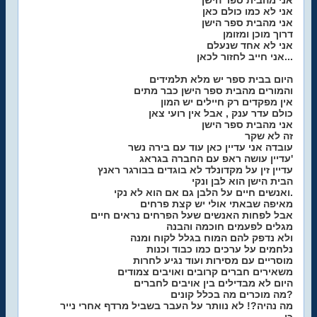
אני מהבית ספר הישן
אני לא כמו כולם כאן
אני מהבית ספר הישן
דרוך מוכן ומזומן
אני לא אחד שנעלם
אני חייב לחזור לכאן...
היום בבית ספר יש מלא תלמידים
והמורים מהבית ספר הישן כבר מתים
אין מפקדים רק חיילים יש המון
כולם עדר ענק , אבל אין רועי צאן
אני מהבית ספר הישן
זה לא שקר
עובדה אני עדיין כאן עוד עם בירה נשר
עדיין עושה ראפ עם החברה בגראג'
עדיין זין על מקדונלד לא בוגדים בבורגר ראנץ
הבית הישן הוא לבן ונקי
ואנשים חיים על הלבן גם אם הוא לא נקי.
מאיפה שבאתי אולי יש קצת פרחים
אבל לפחות האנשים שעל הפרחים נראים חיים
מגלים לפעמים חוכמה והבנה
ולא נדפק להם המוח בגלל לקוח ומנה
נלחמים על ערכים כמו כבוד וכנות
מוסריים עם מסירות ועוד נגיע לחרות
משאירים חברים קרובים ואויבים צמודים
היום לא מבדילים בין אויבים לחברים
מה מוכרים מה בכלל קונים?
מה נהיה?! לא נוותר על העבר בשביל מרדף אחרי נייר