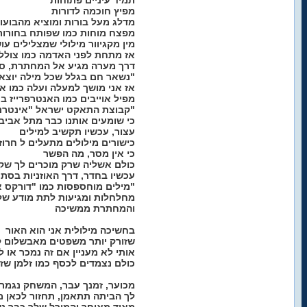
תמיד עיניים פתוחות
מפיץ חוכמה לדורות
מדלג מעל בורות ומוציא מהבועו
מפצח מוחות כמו שפותח בחורות
מין מקגיוור מילולי שמצלילים ע
אז מתחת לפני האדמה כמו צולל
דרך מערה מגיע אל המחתרת, סא
נשאר חם בגלל שכל מילה יוצאת לי מהלב "באורגינל"
אז אני מושך למעלה ועלה כמו א
מפיל אוייבים כמו האנטרפרייז ב
קבוצת התאקט ישראל "אינטרנשיונל"
כי שומעים אותנו כבר מתל אביב
עצור, עכשיו תקשיב למילים
כישורים מילולים מתעלים ל חרוז
כי אין מסר, מה הפשר
כולם אשליה שרק מוכרים לך שק
עכשיו בחדר, דרך האוזניות בסתר
מילים מוחספסות כמו "דורקס אירייזר"
מחלחלות ומגיעות לתת מודע של
והמחתרת ממשיכה
בחשיכה מילולית אני הוא האור
שזורק יותר משפטים מאבשלום ק
אותי לא מעניין אם זה נמכר או ל
כולם נצמדים לכסף כמו זלמן שז
מכוער, זמנך עבר, המשחק נגמר
לך הביתה תתאמן, תחזור לכאן 