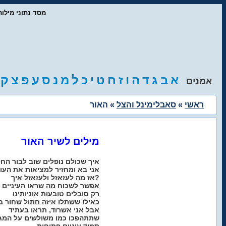
- מסד נתוני מיל
א
ב
ג
ד
ה
ו
ז
ח
ט
י
כ
ל
מ
נ
ס
ע
פ
צ
ק
אמנים
ראשי
»
סאבלימינל והצל
» האור
מילים לשיר האור
איך שכולם נופלים שוב לבור החל
אני בא ומחזיר למציאות את העו
אז מה לעזאזל ולעזאזל איך?
אפשר לשכוח מה שראו העיניים ב
רק סובלים טובעות אוניותינו
כאילו ששתלו איזה חתול שחור בינ
אבל אני אשרוד, תראו בעתיד
שתתהפכו כמו משולשים על המגן