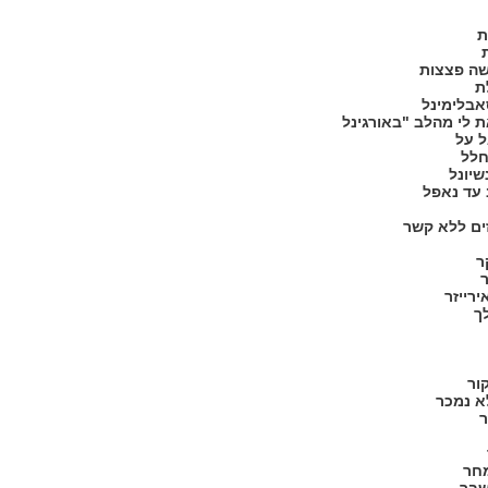
ת
ושה פצצות
ת
בלימינל
ל על
חלל
 עד נאפל
ים ללא קשר
ר
ך
ור
א נמכר
ר
מחר