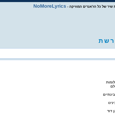
NoMoreLyrics
ות שיר של כל הז'אנרים המוזיקה
ר
ש
ת
ומות
לם
ינתיים
ינו
 דוד