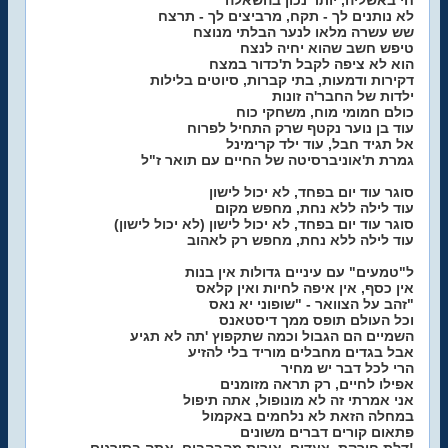
חי באשליה, יותר נכון בהשאלה
לא נותנים לך - תקח, מרביצים לך - תרצח
שש עשרה מלאו לנער הבלתי מנוצח
טיפש חשב שהוא יחיה לנצח
הוא לא ציפה לקבל ת'כדור במצח
דקירות ודמעות, בתי קברות, סיוטים בלילות
ילדות של החבר'ה זונות
כולם חמומי מוח, משחקי כוח
עוד בן נוער נקטף שרק התחיל לפרוח
אל תגיד חבל, עוד ילד קרימינל
גמרת ת'אוניברסיטה של החיים עם תואר ז"ל
סוגר עוד יום בפחד, לא יכול לישון
עוד לילה ללא נחת, מחפש מקום
סוגר עוד יום בפחד, לא יכול לישון (לא יכול לישון)
עוד לילה ללא נחת, מחפש רק לאהוב
ל"טמעים" עם עיניים גדולות אין בנות
אין כסף, אין איפה לחיות ואין קלאס
זהב על הצוואר - "שופוני יא נאס"
וכל העולם תופס ממך דיסטאנס
השמיים הם הגבול וכמה שתקפוץ 'תה לא תגיע
אבל בגדים מחבלים מוריד בלי להזיע
הרי לכל דבר יש מחיר
אפילו לחיים, רק תראה מזומנים
אני אמרתי זה לא מונופול, אתה תיפול
במחלה הזאת לא נלחמים באקמול
פתאום קורים דברים משונים