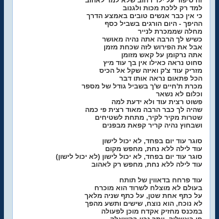
זה סיפור על ילד רחוב שלא למד לאהוב
למד רק ללכת מכות ולגנוב
כי אין כבר אנשים טובים באמצע הדרך
ההיפך - היום הורגים בשביל כסף
מחלה שממכרת לנייר
כשיש לך הרבה אתה נהיה מאושר
אבל את הפירוש לזה שכחת מזמן
אתה נרקומן על קאש מזומן
סחוט נראה כאילו אין בך עוד מיץ
מזריק עוד צ'ק ואיזה שקל אל הכיס
הכל פתאום נראה אותו דבר
מכרת ת'חיים ש'ך בשביל גודל של מספר
וכלום לא נשאר
פשוט רצית עוד ולא ידעת למה
שהיה לך כבר הרבה מאוד רצית פי כמה
שטרות מקיר לקיר, מתחת לשטיחים
ושבחוץ נהיה קריר קפאת מבפנים
סוגר עוד יום בפחד, לא יכול לישון
עוד לילה ללא נחת, מחפש מקום
סוגר עוד יום בפחד, לא יכול לישון (לא יכול לישון)
עוד לילה ללא נחת, מחפש רק לאהוב
עוד פרחח בדאווין של תותח
בעולם לא מוצלח לשרוד הוא מוכרח
על כתף אחת שטן, על כתף שניה מלאך
לא נוכח, הוא נוצח, שישים ותשע מהפך
במכנס מחזיק אקדח מוכן לפעולה