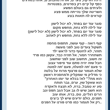
דלת חורקת, צעדים, אורות מהבהבים, אתה בסורגים!
כסף קל קיים רק בסרטים, בפנטזיות
ולעיתים גם בעולם הפשע
השריטה שלך נהייתה ממש פצע
קוראים לה תאוות בצע
סוגר עוד יום בפחד, לא יכול לישון
עוד לילה ללא נחת, מחפש מקום
סוגר עוד יום בפחד, לא יכול לישון (לא יכול לישון)
עוד לילה ללא נחת, מחפש רק לאהוב
קוף רואה - קוף עושה, תתפוס מחסה
תשקול צעדים טוב לפני מעשה
תזהר, לא לחטוף כדור לראש ילד
תשתחרר חמור, אל תהיה כבד, עקשן כמו פרד
זה חשוב, תחשוב שוב לפני שתשוב
חבל שזה יהיה סתם עוד סיפור עצוב
כי פעם 'תה למעלה, פעם 'תה למטה
שלא תגמור עם פרצוף מרוח על בלטה
כי מדליק מי שמקליק ת'מחסנית ראשון
"הוא מת?" לא! בכלא עד יומו האחרון
הוא שאקל שץ, ערס, גבר תותח
סע יא טמבל, ברח, לא תנצח ת'אקדח
הוא חשב שיש לו גב אבל הגב תפס זנב
הרים רגליים, טס, ברח, אותו עזב
תפנים, כולם יודעים שיש לך ביצים
רק אל תגמור כמו סרט פורנו על הפנים..