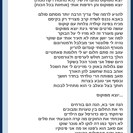
יוצא מפוקוס מהצרות שלי (לא נותנות דקה מנוח)
יוצא מפוקוס והן רודפות אותי (אוחזות בכל הכוח)
להגיע לרמה שלי צריך הרבה יותר מסתם סולם
באבא נכנס לשדה קרב מצוייד רק בקיסם
מניח בפינה קולדה צלחת עם קוקוס
עושה סרטים שרפי גינת יוצא מפוקוס
שעון מעורר זה לא מזיז לי על הבוקר
למה אני יושן אתה לא תעיר אותי עם שוקר
נהיה לי פלונטר אני מבלבל ת'מטרונום
מטורף הכנסתי קונדום להריון
עזוב זה סתם חלום יש לי חלומות פאתטיים
הולך ברחוב תולש לערסים ת'גורמטים
היום שפל אני מוכר הכל בשקל
שם גלולות באוזן כי מזיינים לי את השכל
אוהב בנות שחשוב להן האורך
סאב מפותח הרי נולדתי בחדר חושך
ובסוף אני טובע בצרות
חותך בצל ונעלב כי הוא מתחיל לבכות
יוצא מפוקוס...
הנה אני בא, הנה הם בורחים
חי את החלום בין טעויות ומבוכים
שיחקתי ביפו כדורסל עם הילדים
שכחתי את החוקים מה קרה הטבעתי את סלים
לא רוקד כמו דה לוקו לא מוכר שוקו
אם סאב הוא ג'פטו אז מה אני פינוקיו