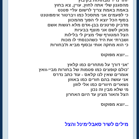
יותר נדיר מבתולות בקיבוץ
מהסגנון שלי אתה לחוץ, עויין, צא בחוץ
באמת באמת צריך לרשום עליי פטנט
כי לפעמים אני מתסכל כמו ויברטור אימפוטנט
בסוף הכל יוצא לי הפוך מהמכוון
מדביק סרטנים בבן-אדם מלא רגשות אשם
מכאן לשם אני מוצף בבעיות
הצל המטורף שלי מציק לי בלילות
ושברתי את היד כשהכנסתי לו מכות
כי הוא מחקה אותי ובסוף מביא ת'בחורות
יוצא מפוקוס...
אני דורך על מתחרים כמו קלאץ'
כולם קופצים כמו פטמות של בחורות מביי-וואץ'
אומרים שאין לנו קלאס - עוד כתב נדרס
אני עושה בהם חורים כמו באוזון
נשארים חיוורים כמו אלי לוזון
מי שלא מבין זה נכון
הצל והאור מציון עד היום האחרון
יוצא מפוקוס...
מילים לשיר סאבלימינל והצל