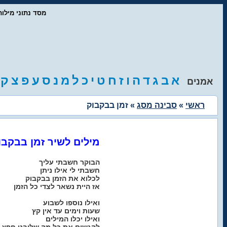
- מסד נתוני מיל
א
ב
ג
ד
ה
ו
ז
ח
ט
י
כ
ל
מ
נ
ס
ע
פ
צ
ק
אמנים
ראשי
»
סבינה מסג
» זמן בבקבוק
מילים לשיר זמן בבקבו
הבוקר חשבתי עליך
חשבתי לי אילו ניתן
לכלוא את הזמן בבקבוק
אז היית נשאר לצדי כל הזמן
ואילו נוספו לשבוע
שעות וימים עד אין קץ
ואילו יכלו המילים