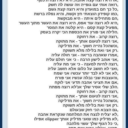
אז היא רוצה קצת אהבה, היא לא רוצה ת'כסף,
רואה אותי עם גופייה וזה עושה לה חשק,
כל כך חם במועדון והיא רוצה קצת גשם,
כמו קופידון הוצאתי חץ וקשת, והיא נפלה ברשת,
הם מתחילים איתה - היא מבוקשת,
היא לא רוצה עוד אפס, היא רוצה את העשר מתוך העשר,
מפעיל קצת קסם - היא קלטה את המסר,
הלילה אני פורץ את הכספת הכי יקרה בעסק.
רוצה קרוב - את רחוקה,
אני רוצה לטעום אותך - את מתוקה,
וכשהכל נהייה חשוך - את מדליקה,
רק אני ואת בלילה מלא תשוקה.
אמרו שאהבה בריאה - אני חולה עליה,
אני אוהב לישון הרבה - כי אני חולם עליה,
רוצה לחיות למענה - כי אני מת עליה,
ואני לא חושב על כלום אלא חושב עליה,
לא אני לא לבד יותר עכשיו אני שמח,
והעצבות שבי נבלה עכשיו אני פורח,
אם את תציעי אהבה תדעי אני לוקח,
הלב שלי אסיר שלך אנ'לא רוצה מפתח.
רוצה קרוב - את רחוקה,
אני רוצה לטעום אותך - את מתוקה,
וכשהכל נהייה חשוך - את מדליקה,
רק אני ואת בלילה מלא תשוקה.
גם הצבא הכי חזק שבעולם,
לא יצליח לנצח את המלחמה שנקראת אהבה,
אפילו clipper לא מדליק כמו שאני מדליק אותך,
כי כל הגוף שלך עשוי מלהבה,